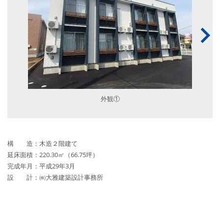
外観①
構 造：木造２階建て
延床面積：220.30㎡（66.75坪）
完成年月：平成29年3月
設 計：㈱大雅建築設計事務所