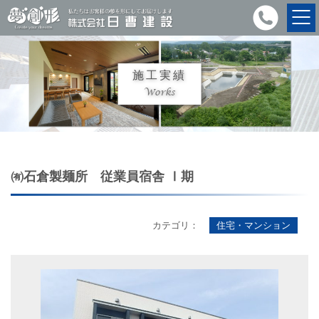
施工実績
Works
㈲石倉製麺所 従業員宿舎 Ⅰ期
カテゴリ：
住宅・マンション