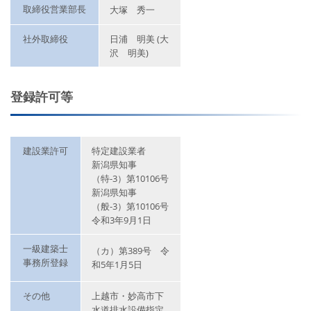
取締役営業部長
大塚 秀一
社外取締役
日浦 明美 (大
沢 明美)
登録許可等
建設業許可
特定建設業者
新潟県知事
（特-3）第10106号
新潟県知事
（般-3）第10106号
令和3年9月1日
一級建築士
（カ）第389号 令
事務所登録
和5年1月5日
その他
上越市・妙高市下
水道排水設備指定