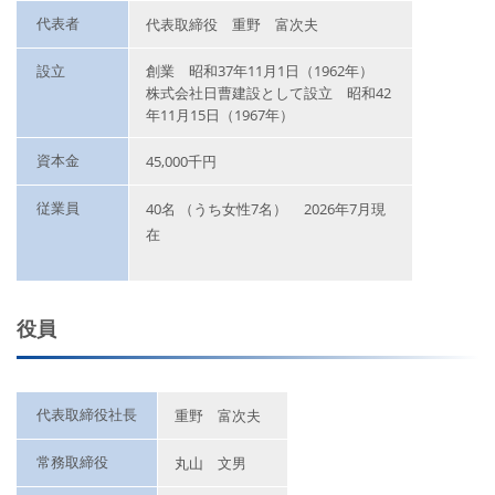
代表者
代表取締役 重野 富次夫
設立
創業 昭和37年11月1日（1962年）
株式会社日曹建設として設立 昭和42
年11月15日（1967年）
資本金
45,000千円
従業員
40名 （うち女性7名） 2026年7月現
在
役員
代表取締役社長
重野 富次夫
常務取締役
丸山 文男