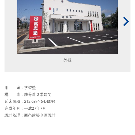
外観
用 途：学習塾
構 造：鉄骨造２階建て
延床面積：212.63㎡(64.43坪)
完成年月：平成27年7月
設計監理：西条建築企画設計