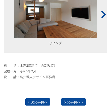
リビング
構 造：木造2階建て（内部改装）
完成年月：令和5年2月
設 計：鳥井雅人デザイン事務所
« 次の事例へ
前の事例へ »